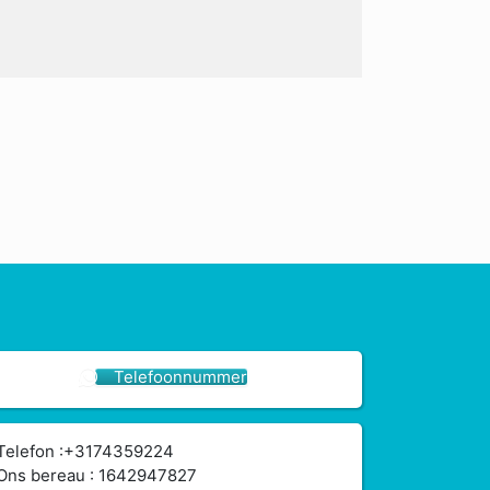
Telefoonnummer
Telefon :+3174359224
Ons bereau : 1642947827