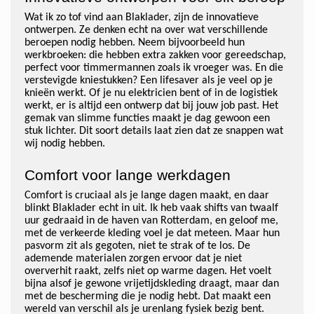
Wat ik zo tof vind aan Blaklader, zijn de innovatieve
ontwerpen. Ze denken echt na over wat verschillende
beroepen nodig hebben. Neem bijvoorbeeld hun
werkbroeken: die hebben extra zakken voor gereedschap,
perfect voor timmermannen zoals ik vroeger was. En die
verstevigde kniestukken? Een lifesaver als je veel op je
knieën werkt. Of je nu elektricien bent of in de logistiek
werkt, er is altijd een ontwerp dat bij jouw job past. Het
gemak van slimme functies maakt je dag gewoon een
stuk lichter. Dit soort details laat zien dat ze snappen wat
wij nodig hebben.
Comfort voor lange werkdagen
Comfort is cruciaal als je lange dagen maakt, en daar
blinkt Blaklader echt in uit. Ik heb vaak shifts van twaalf
uur gedraaid in de haven van Rotterdam, en geloof me,
met de verkeerde kleding voel je dat meteen. Maar hun
pasvorm zit als gegoten, niet te strak of te los. De
ademende materialen zorgen ervoor dat je niet
oververhit raakt, zelfs niet op warme dagen. Het voelt
bijna alsof je gewone vrijetijdskleding draagt, maar dan
met de bescherming die je nodig hebt. Dat maakt een
wereld van verschil als je urenlang fysiek bezig bent.