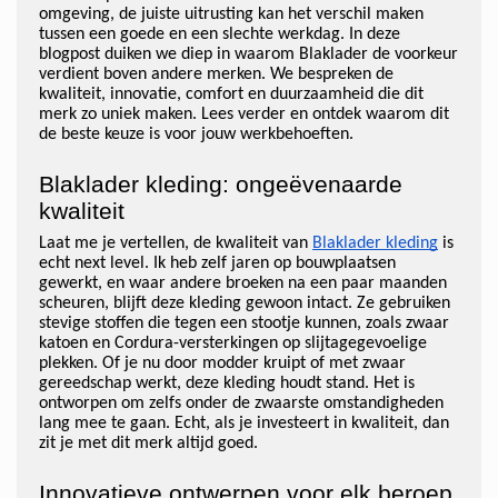
omgeving, de juiste uitrusting kan het verschil maken
tussen een goede en een slechte werkdag. In deze
blogpost duiken we diep in waarom Blaklader de voorkeur
verdient boven andere merken. We bespreken de
kwaliteit, innovatie, comfort en duurzaamheid die dit
merk zo uniek maken. Lees verder en ontdek waarom dit
de beste keuze is voor jouw werkbehoeften.
Blaklader kleding: ongeëvenaarde
kwaliteit
Laat me je vertellen, de kwaliteit van
Blaklader kleding
is
echt next level. Ik heb zelf jaren op bouwplaatsen
gewerkt, en waar andere broeken na een paar maanden
scheuren, blijft deze kleding gewoon intact. Ze gebruiken
stevige stoffen die tegen een stootje kunnen, zoals zwaar
katoen en Cordura-versterkingen op slijtagegevoelige
plekken. Of je nu door modder kruipt of met zwaar
gereedschap werkt, deze kleding houdt stand. Het is
ontworpen om zelfs onder de zwaarste omstandigheden
lang mee te gaan. Echt, als je investeert in kwaliteit, dan
zit je met dit merk altijd goed.
Innovatieve ontwerpen voor elk beroep