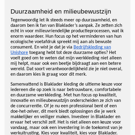
Duurzaamheid en milieubewustzijn
Tegenwoordig let ik steeds meer op duurzaamheid, en
daarom ben ik fan van Blaklader’s aanpak. Ze zetten zich
echt in voor milieuvriendelijke productieprocessen, wat ik
enorm waardeer. Hun focus op het verminderen van hun
ecologische voetafdruk spreekt mij aan als bewuste
consument. En wist je dat je via
Bedrijfskleding van
Unishore
toegang hebt tot deze duurzame opties? Het
voelt goed om te weten dat mijn werkkleding niet alleen
mij helpt, maar ook een beetje bijdraagt aan een betere
wereld. Dat soort verantwoordelijkheid zie je niet overal,
en daarom kies ik graag voor dit merk.
Samenvattend is Blaklader kleding de ultieme keuze voor
iedereen die op zoek is naar betrouwbare, comfortabele
en duurzame werkkleding. Met hun focus op kwaliteit,
innovatie en milieubewustzijn onderscheiden ze zich van
de concurrentie. Of je nu een professional bent of een
doe-het-zelver, dit merk biedt oplossingen die je werk
makkelijker en veiliger maken. Investeer in Blaklader en
ervaar het verschil zelf. Het is niet alleen een keuze voor
vandaag, maar ook een investering in de toekomst van je
werkuitrusting. Kies voor kwaliteit, kies voor Blaklader.