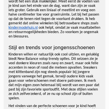
wordt het een stuk makkelijker. Meet eerst de voeten van
je kind aan het einde van de dag, want dan zijn ze vaak
iets groter. Gebruik een liniaal of meetlint en voeg een
halve centimeter toe voor groeiruimte. Let bij het passen
op dat de tenen niet tegen de voorkant drukken. Ik heb
gemerkt dat online winkelen bij betrouwbare shops zoals
kindermodehuis.nl
ook helpt, omdat ze vaak maattabellen
en retourmogelijkheden bieden. Zo voorkom je ongemak
en blessures.
Stijl en trends voor jongensschoenen
Kinderen willen er natuurlijk ook cool uitzien, en gelukkig
biedt New Balance volop trendy opties. Dit seizoen zie je
veel donkere kleuren zoals navy en zwart, maar ook felle
accenten in neon of rood die meteen opvallen. Sneakers
met klittenband zijn nog steeds populair bij jongere
jongens vanwege het gemak, terwijl oudere kids vaak
gaan voor veterschoenen met stoere patronen. Ik merk
dat mijn eigen zoon helemaal blij wordt van een paar dat
past bij zijn favoriete sportoutfit. Met deze stijlen voelen
ze zich zelfverzekerd, of ze nu op school zijn of buiten
spelen.
Het vinden van de perfecte schoenen voor je kind hoeft